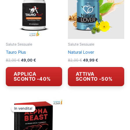
Salute Sessuale
Salute Sessuale
Tauro Plus
Natural Lover
Il
Il
Il
Il
82,00
€
49,00
€
82,00
€
49,99
€
prezzo
prezzo
prezzo
prezzo
originale
attuale
originale
attuale
APPLICA
ATTIVA
era:
è:
era:
è:
SCONTO -40%
SCONTO -50%
82,00 €.
49,00 €.
82,00 €.
49,99 €.
In vendita!
In vendita!