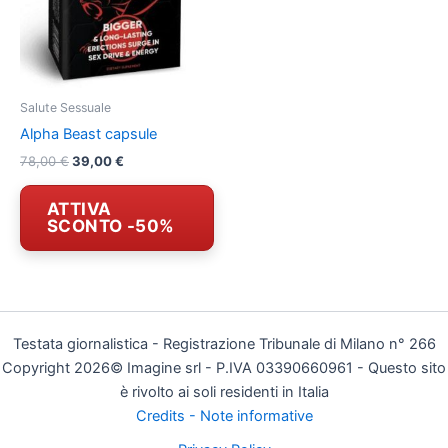
Salute Sessuale
Alpha Beast capsule
Il
Il
78,00
€
39,00
€
prezzo
prezzo
originale
attuale
ATTIVA
era:
è:
SCONTO -50%
78,00 €.
39,00 €.
Testata giornalistica - Registrazione Tribunale di Milano n° 266
Copyright 2026© Imagine srl - P.IVA 03390660961 - Questo sito
è rivolto ai soli residenti in Italia
Credits - Note informative