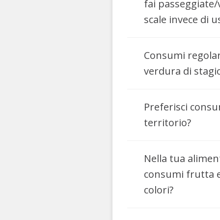
fai passeggiate/va
scale invece di u
Consumi regolar
verdura di stagi
Preferisci consu
territorio?
Nella tua alime
consumi frutta e
colori?