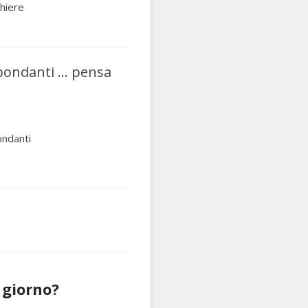
chiere
bbondanti … pensa
ndanti
 giorno?