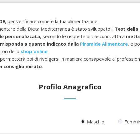
IDE
, per verificare come è la tua alimentazione!
imentare della Dieta Mediterranea è stato sviluppato il
Test della
de personalizzata
, secondo le risposte di ciascuno, atta a
mette
rrisponda a quanto indicato dalla
Piramide Alimentare
, e p
tori dello
shop online
.
permetterà poi di rivolgersi in maniera consapevole al professioni
n consiglio mirato
.
Profilo Anagrafico
Maschio
Femmi