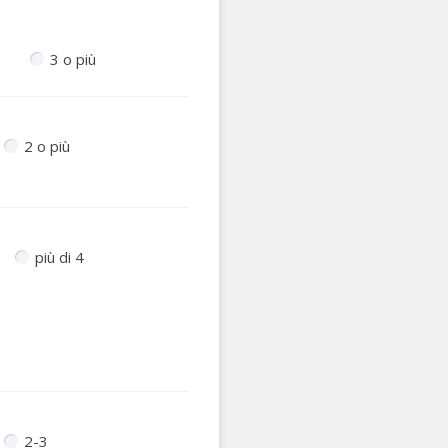
3 o più
2 o più
più di 4
2-3