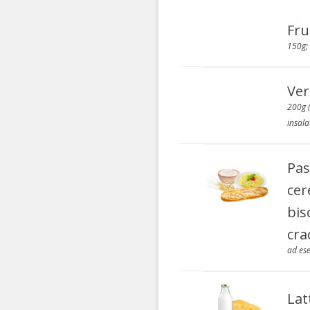
Fru
150g; 
Ver
200g (
insala
Pas
cere
bis
cra
ad es
Lat