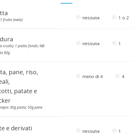
tta
nessuna
1 o 2
1 frutto (mela)
dura
nessuna
1
a crudo); 1 piatto fondo; NB:
ta 80g
ta, pane, riso,
meno di 4
4
ali,
cotti, patate e
cker
empio: 80g pasta; 50g pane
te e derivati
nessuna
1