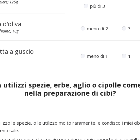
hiere; 125g
più di 3
o d'oliva
meno di 2
3
hiaino; 10g
tta a guscio
meno di 1
1
 utilizzi spezie, erbe, aglio o cipolle c
nella preparazione di cibi?
lizzo le spezie, o le utilizzo molto raramente, e condisco i miei ci
enti sale.
lizzo molto spesso le spezie per ridurre il mio apporto di sale nella