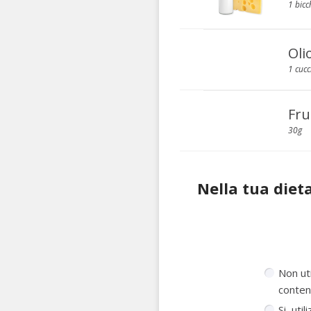
1 bicc
Oli
1 cucc
Fru
30g
Nella tua dieta
Non uti
conten
Si, uti