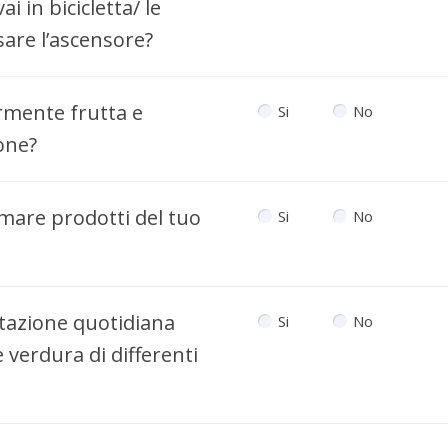
i in bicicletta/ le
sare l’ascensore?
mente frutta e
Si
No
one?
mare prodotti del tuo
Si
No
ntazione quotidiana
Si
No
 verdura di differenti