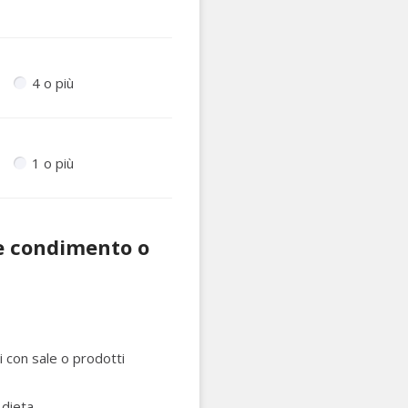
4 o più
1 o più
ome condimento o
bi con sale o prodotti
 dieta.