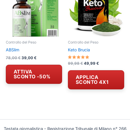
Controllo del Peso
Controllo del Peso
ABSlim
Keto Brucia
Il
Il
78,00
€
39,00
€
prezzo
prezzo
Valutato
Il
Il
99,98
€
49,99
€
5.00
originale
attuale
prezzo
prezzo
su 5
ATTIVA
era:
è:
originale
attuale
SCONTO -50%
APPLICA
78,00 €.
39,00 €.
era:
è:
SCONTO 4X1
99,98 €.
49,99 €.
Testata giornalistica - Registrazione Tribunale di Milano n° 266